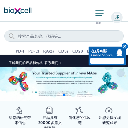
询价
PD-1
PD-L1
IgG2a
CD3ε
CD28
Ly6G
IFNγ
IL-4
了解我们的产品和价格.
联系我们
给您的研究带
产品具有
简化您的供应
让您更快发现
来信心
20000多篇文
链
研究成果