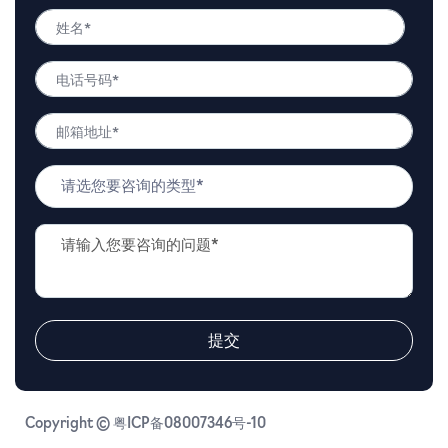
姓
名
姓
*
电
名
话
号
邮
码
箱
*
地
问
址
题
*
类
问
型
题
*
描
述
*
提交
Copyright © 粤ICP备08007346号-10