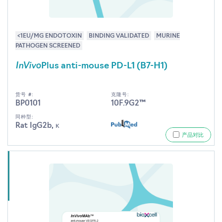
<1EU/MG ENDOTOXIN
BINDING VALIDATED
MURINE
PATHOGEN SCREENED
InVivo
Plus anti-mouse PD-L1 (B7-H1)
货号 #:
克隆号:
BP0101
10F.9G2™
同种型:
Rat IgG2b, κ
产品对比