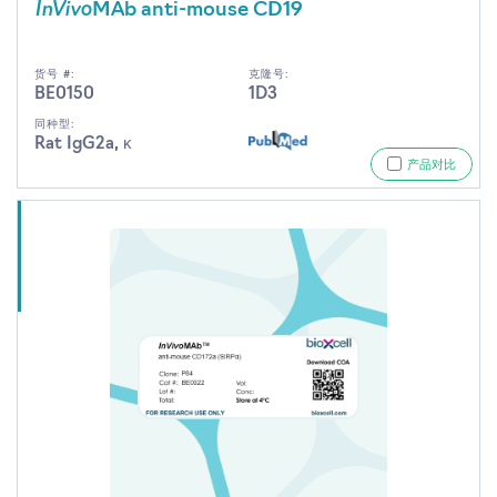
InVivo
MAb anti-mouse CD19
货号 #:
克隆号:
BE0150
1D3
同种型:
Rat IgG2a, κ
产品对比