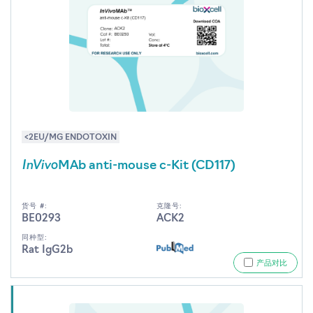
<2EU/MG ENDOTOXIN
InVivo
MAb anti-mouse c-Kit (CD117)
货号 #:
克隆号:
BE0293
ACK2
同种型:
Rat IgG2b
产品对比