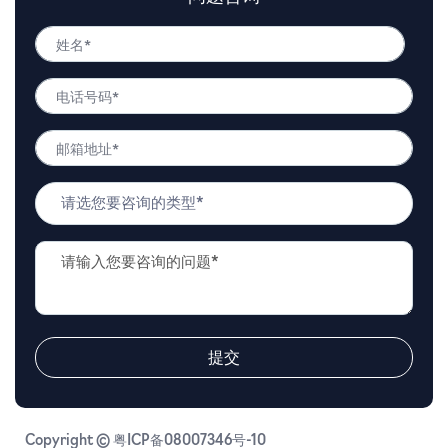
姓
名
姓
*
电
名
话
号
邮
码
箱
*
地
问
址
题
*
类
问
型
题
*
描
述
*
提交
Copyright © 粤ICP备08007346号-10