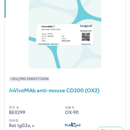
<2EU/MG ENDOTOXIN
InVivo
MAb anti-mouse CD200 (OX2)
货号 #:
克隆号:
BE0299
OX-90
同种型:
Rat IgG2a, κ