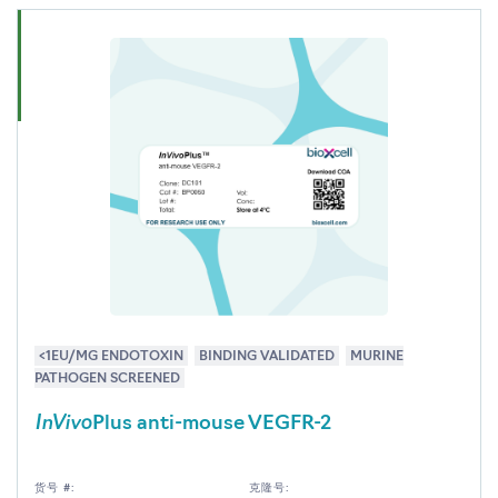
<1EU/MG ENDOTOXIN
BINDING VALIDATED
MURINE
PATHOGEN SCREENED
InVivo
Plus anti-mouse VEGFR-2
货号 #:
克隆号: