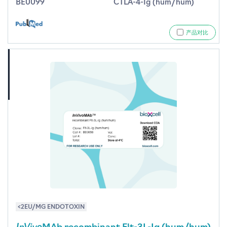
BE0099
CTLA-4-Ig (hum/hum)
产品对比
<2EU/MG ENDOTOXIN
InVivo