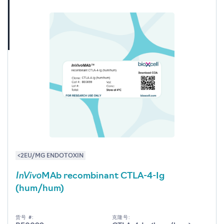
<2EU/MG ENDOTOXIN
InVivo
MAb recombinant CTLA-4-Ig
(hum/hum)
货号 #:
克隆号: