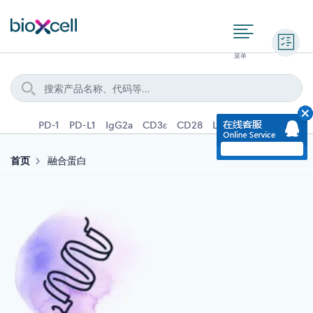
询价
PD-1
PD-L1
IgG2a
CD3ε
CD28
Ly6G
IFNγ
IL-4
首页
融合蛋白