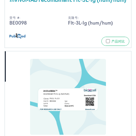
MAb recombinant Flt-3L-Ig (hum/hum)
货号 #:
克隆号:
BE0098
Flt-3L-Ig (hum/hum)
产品对比