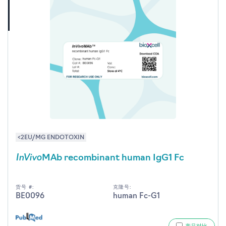
<2EU/MG ENDOTOXIN
InVivo
MAb recombinant human IgG1 Fc
货号 #:
克隆号:
BE0096
human Fc-G1