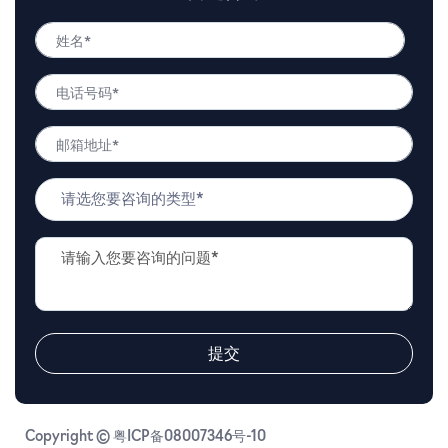
姓
名
姓
*
电
名
话
号
邮
码
箱
*
地
问
址
题
*
类
问
型
题
*
描
述
*
提交
Copyright © 粤ICP备08007346号-10