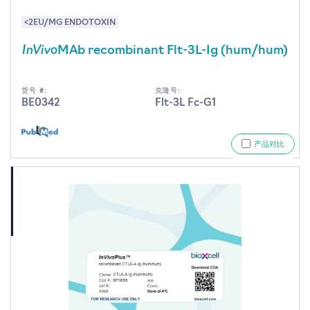
<2EU/MG ENDOTOXIN
InVivo
MAb recombinant Flt-3L-Ig (hum/hum)
货号 #:
克隆号:
BE0342
Flt-3L Fc-G1
产品对比