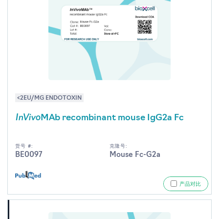
<2EU/MG ENDOTOXIN
InVivo
MAb recombinant mouse IgG2a Fc
货号 #:
克隆号:
BE0097
Mouse Fc-G2a
产品对比