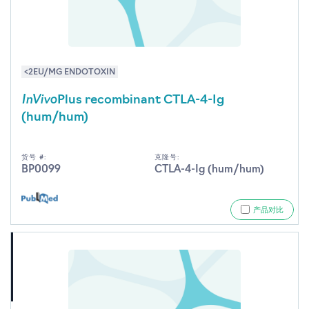
<2EU/MG ENDOTOXIN
InVivo
Plus recombinant CTLA-4-Ig
(hum/hum)
货号 #:
克隆号:
BP0099
CTLA-4-Ig (hum/hum)
产品对比