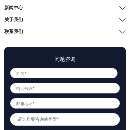
新闻中心
关于我们
联系我们
问题咨询
姓
名
姓
*
电
名
话
号
邮
码
箱
*
地
问
址
题
*
类