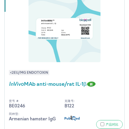
<2EU/MG ENDOTOXIN
InVivo
MAb anti-mouse/rat IL-1β
货号 #:
克隆号:
BE0246
B122
同种型:
Armenian hamster IgG
产品对比