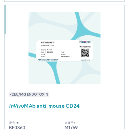
<2EU/MG ENDOTOXIN
InVivo
MAb anti-mouse CD24
货号 #:
克隆号:
BE0360
M1/69