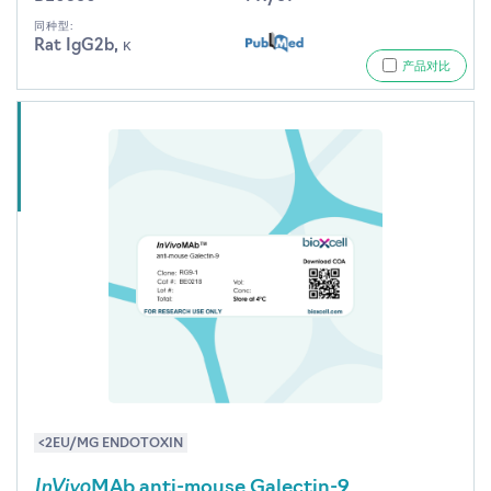
同种型:
Rat IgG2b, κ
产品对比
<2EU/MG ENDOTOXIN
InVivo
MAb anti-mouse Galectin-9