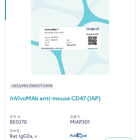
<2EU/MG ENDOTOXIN
InVivo
MAb anti-mouse CD47 (IAP)
货号 #:
克隆号:
BE0270
MIAP301
同种型:
Rat IgG2a, κ