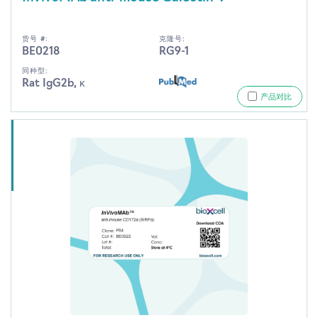
货号 #:
克隆号:
BE0218
RG9-1
同种型:
Rat IgG2b, κ
产品对比