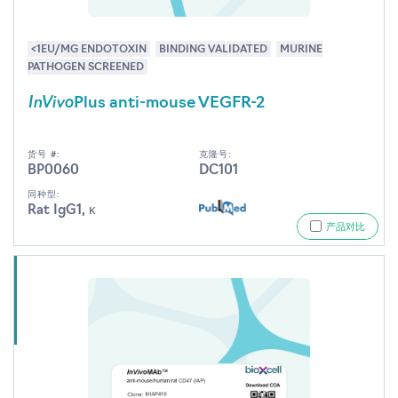
<1EU/MG ENDOTOXIN
BINDING VALIDATED
MURINE
PATHOGEN SCREENED
InVivo
Plus anti-mouse VEGFR-2
货号 #:
克隆号:
BP0060
DC101
同种型:
Rat IgG1, κ
产品对比