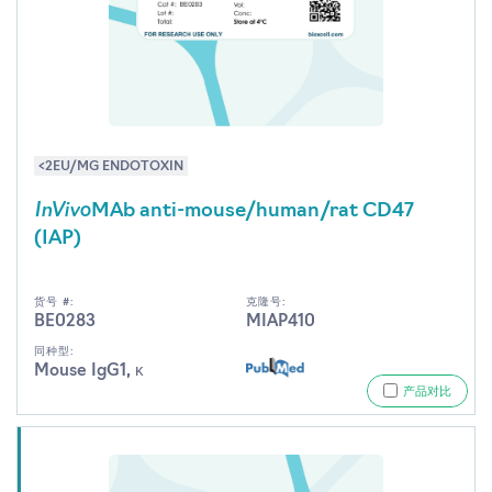
<2EU/MG ENDOTOXIN
InVivo
MAb anti-mouse/human/rat CD47
(IAP)
货号 #:
克隆号:
BE0283
MIAP410
同种型:
Mouse IgG1, κ
产品对比