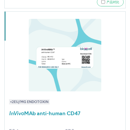
产品对比
<2EU/MG ENDOTOXIN
InVivo
MAb anti-human CD47