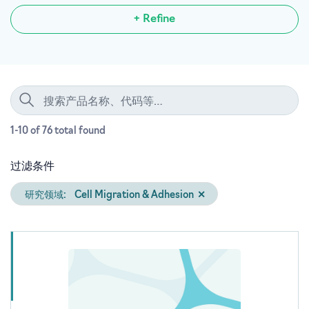
+ Refine
1-10 of 76
total
found
过滤条件
研究领域:
Cell Migration & Adhesion
✕